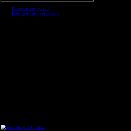
Passwort vergessen?
Benutzername vergessen?
Erst Registrieren - dann anmelden
Besucher
Heute
17
Gestern
54
Woche
280
Monat
412
Insgesamt
120821
Aktuell sind 6 Gäste und keine Mitglieder online
Hexenfeger