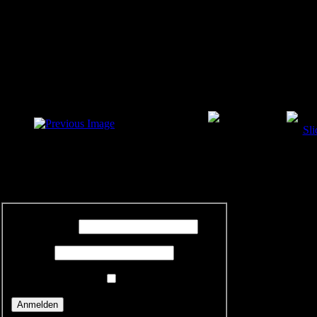
Hier gehts rein
Nur für Altenburghexen
Benutzername
Passwort
Angemeldet bleiben